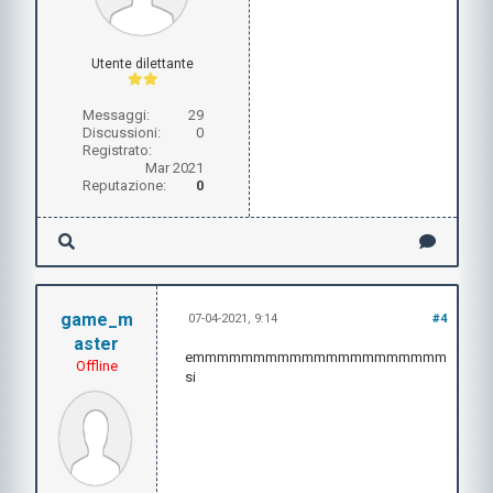
Utente dilettante
Messaggi:
29
Discussioni:
0
Registrato:
Mar 2021
Reputazione:
0
game_m
07-04-2021, 9:14
#4
aster
emmmmmmmmmmmmmmmmmmmmm
Offline
si