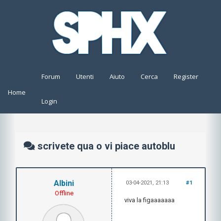
Forum
Utenti
Aiuto
Cerca
Register
Home
Login
scrivete qua o vi piace autoblu
Albini
03-04-2021, 21:13
#1
Offline
viva la figaaaaaaa