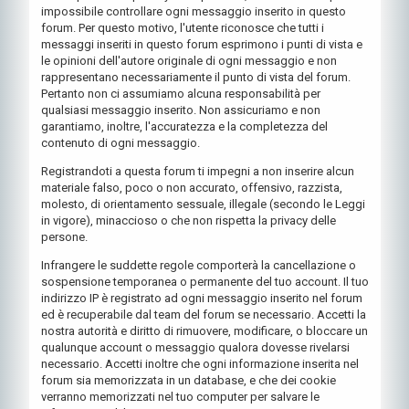
impossibile controllare ogni messaggio inserito in questo
forum. Per questo motivo, l'utente riconosce che tutti i
messaggi inseriti in questo forum esprimono i punti di vista e
le opinioni dell'autore originale di ogni messaggio e non
rappresentano necessariamente il punto di vista del forum.
Pertanto non ci assumiamo alcuna responsabilità per
qualsiasi messaggio inserito. Non assicuriamo e non
garantiamo, inoltre, l'accuratezza e la completezza del
contenuto di ogni messaggio.
Registrandoti a questa forum ti impegni a non inserire alcun
materiale falso, poco o non accurato, offensivo, razzista,
molesto, di orientamento sessuale, illegale (secondo le Leggi
in vigore), minaccioso o che non rispetta la privacy delle
persone.
Infrangere le suddette regole comporterà la cancellazione o
sospensione temporanea o permanente del tuo account. Il tuo
indirizzo IP è registrato ad ogni messaggio inserito nel forum
ed è recuperabile dal team del forum se necessario. Accetti la
nostra autorità e diritto di rimuovere, modificare, o bloccare un
qualunque account o messaggio qualora dovesse rivelarsi
necessario. Accetti inoltre che ogni informazione inserita nel
forum sia memorizzata in un database, e che dei cookie
verranno memorizzati nel tuo computer per salvare le