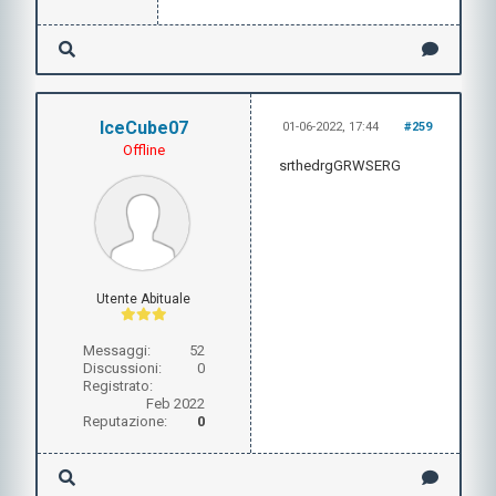
IceCube07
01-06-2022, 17:44
#259
Offline
srthedrgGRWSERG
Utente Abituale
Messaggi:
52
Discussioni:
0
Registrato:
Feb 2022
Reputazione:
0