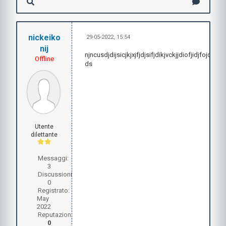
nickeiko
29-05-2022, 15:54
nij
njncusdjdijsicjkjxjfjdjsifjdikjvckjjdiofjidjfojdkfjdj
Offline
ds
Utente
dilettante
Messaggi:
3
Discussioni:
0
Registrato:
May
2022
Reputazione:
0