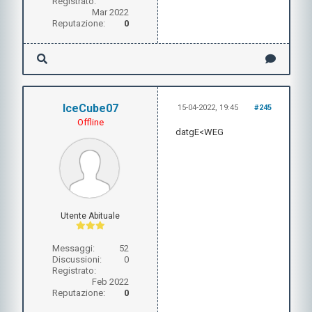
Registrato:
Mar 2022
Reputazione:
0
IceCube07
15-04-2022, 19:45
#245
Offline
datgE<WEG
Utente Abituale
Messaggi:
52
Discussioni:
0
Registrato:
Feb 2022
Reputazione:
0