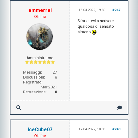
emmerrei
16-04-2022, 19:30
#247
Offline
Sforzatevi a scrivere
qualcosa di sensato
almeno
Amministratore
Messaggi:
27
Discussioni:
8
Registrato:
Mar 2021
Reputazione:
0
IceCube07
17-04-2022, 10:06
#248
Offline