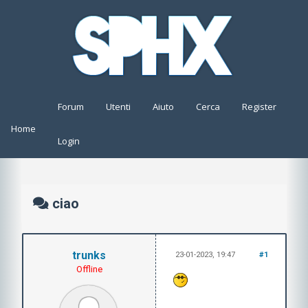
Forum
Utenti
Aiuto
Cerca
Register
Home
Login
ciao
trunks
23-01-2023, 19:47
#1
Offline