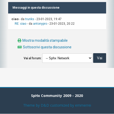
Messaggi in questa discussione
ciao
- da
trunks
- 23-01-2023, 19:47
RE: ciao
- da
antonypro
- 23-01-2023, 20:22
Mostra modalità stampabile
Sottoscrivi questa discussione
Vai al forum:
SpHx Community 2009 - 2020
Theme by
D&D
customized by emmerrei