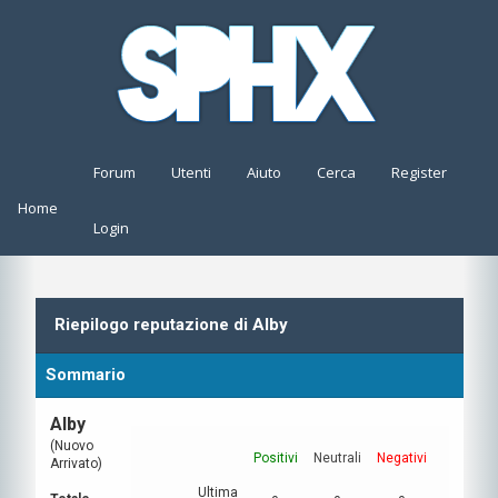
Forum
Utenti
Aiuto
Cerca
Register
Home
Login
Riepilogo reputazione di Alby
Sommario
Alby
(Nuovo
Positivi
Neutrali
Negativi
Arrivato)
Ultima