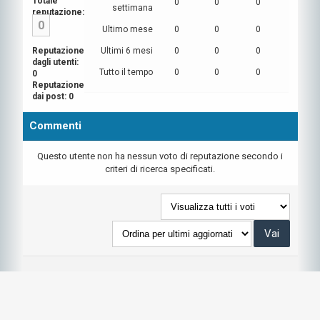
Totale
0
0
0
settimana
reputazione:
0
Ultimo mese
0
0
0
Reputazione
Ultimi 6 mesi
0
0
0
dagli utenti:
Tutto il tempo
0
0
0
0
Reputazione
dai post: 0
Commenti
Questo utente non ha nessun voto di reputazione secondo i
criteri di ricerca specificati.