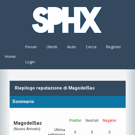
Forum
Utenti
Aiuto
Cerca
Register
Home
Login
Riepilogo reputazione di MagodelSas
Sommario
Positivi
Neutrali
Negativi
MagodelSas
(Nuovo Arrivato)
Ultima
0
0
0
settimana