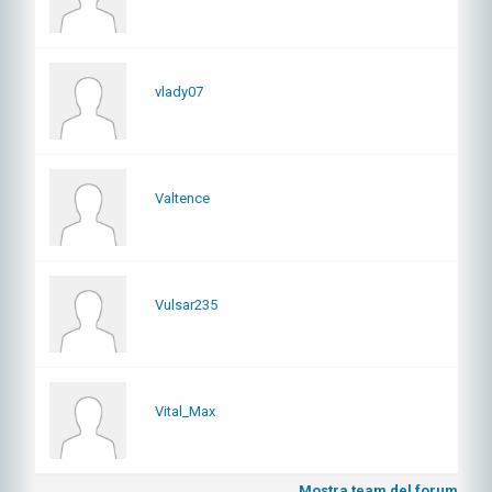
vlady07
Valtence
Vulsar235
Vital_Max
Mostra team del forum