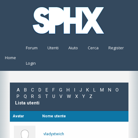
Forum
Utenti
Aiuto
Cerca
Register
Home
Login
A
B
C
D
E
F
G
H
I
J
K
L
M
N
O
P
Q
R
S
T
U
V
W
X
Y
Z
Lista utenti
Avatar
Nome utente
vladyxtwich