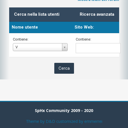
Cerca nella lista utenti
Ricerca avanzata
Nome utente
Sito Web:
Contiene:
Contiene:
Nome
V
utente
SpHx Community 2009 - 2020
Theme by
D&D
customized by emmerrei