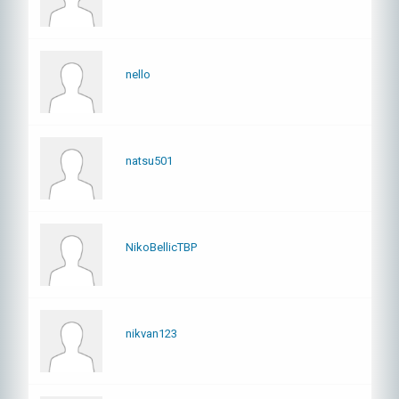
nello
natsu501
NikoBellicTBP
nikvan123