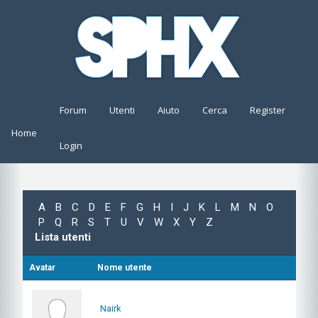
Forum
Utenti
Aiuto
Cerca
Register
Home
Login
A
B
C
D
E
F
G
H
I
J
K
L
M
N
O
P
Q
R
S
T
U
V
W
X
Y
Z
Lista utenti
Avatar
Nome utente
Nairk