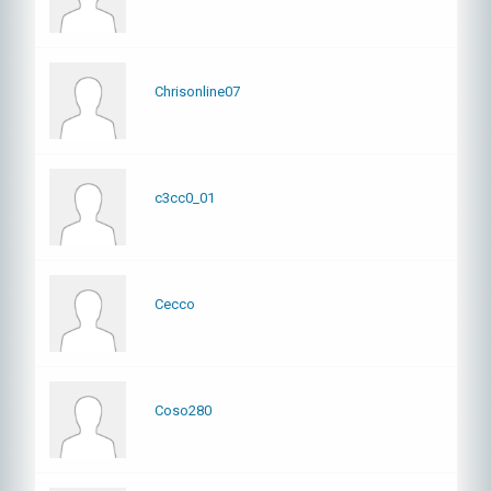
Chrisonline07
c3cc0_01
Cecco
Coso280