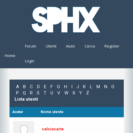
Forum
Utenti
Aiuto
Cerca
Register
Home
Login
A
B
C
D
E
F
G
H
I
J
K
L
M
N
O
P
Q
R
S
T
U
V
W
X
Y
Z
Lista utenti
Avatar
Nome utente
calciocarte