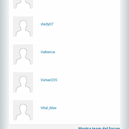
vlady07
Valtence
Vulsar235
Vital_Max
Mostra team del forum