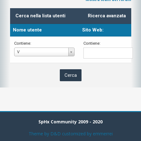
Cerca nella lista utenti
Ricerca avanzata
Nome utente
Sito Web:
Contiene:
Contiene:
Nome
V
utente
SpHx Community 2009 - 2020
Theme by
D&D
customized by emmerrei