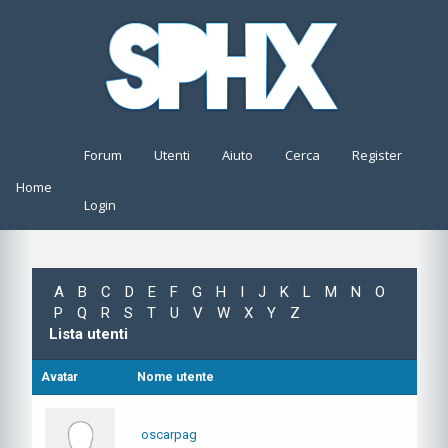
Forum
Utenti
Aiuto
Cerca
Register
Home
Login
A
B
C
D
E
F
G
H
I
J
K
L
M
N
O
P
Q
R
S
T
U
V
W
X
Y
Z
Lista utenti
Avatar
Nome utente
oscarpag