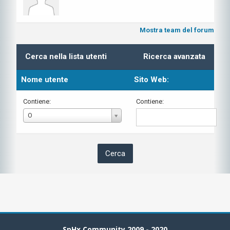
Mostra team del forum
Cerca nella lista utenti
Ricerca avanzata
Nome utente
Sito Web:
Contiene:
Contiene:
Nome
O
utente
SpHx Community 2009 - 2020