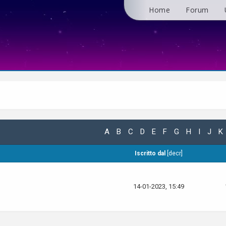
Home
Forum
A
B
C
D
E
F
G
H
I
J
K
Iscritto dal
[
decr
]
14-01-2023, 15:49