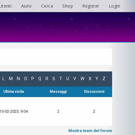
Utenti
Aiuto
Cerca
Shop
Register
Login
L
M
N
O
P
Q
R
S
T
U
V
W
X
Y
Z
Ultima visita
Messaggi
Discussioni
15-02-2023, 9:04
2
2
Mostra team del forum