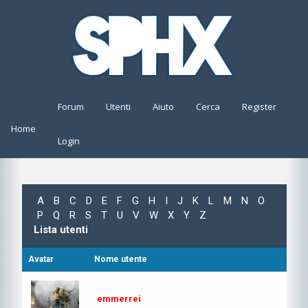
Forum
Utenti
Aiuto
Cerca
Register
Home
Login
A
B
C
D
E
F
G
H
I
J
K
L
M
N
O
P
Q
R
S
T
U
V
W
X
Y
Z
Lista utenti
Avatar
Nome utente
emmerrei