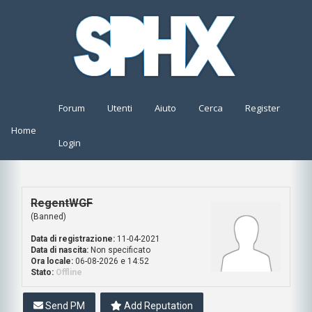
Forum
Utenti
Aiuto
Cerca
Register
Home
Login
RegentWGF
(Banned)
Data di registrazione:
11-04-2021
Data di nascita:
Non specificato
Ora locale:
06-08-2026 e 14:52
Stato:
Offline
Send PM
Add Reputation