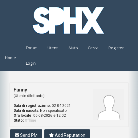
Forum
Utenti
Aiuto
Cerca
Register
Home
Login
Funny
(Utente dilettante)
Data di registrazione:
02-04-2021
Data di nascita:
Non specificato
Ora locale:
06-08-2026 e 12:02
Stato:
Offline
Send PM
Add Reputation