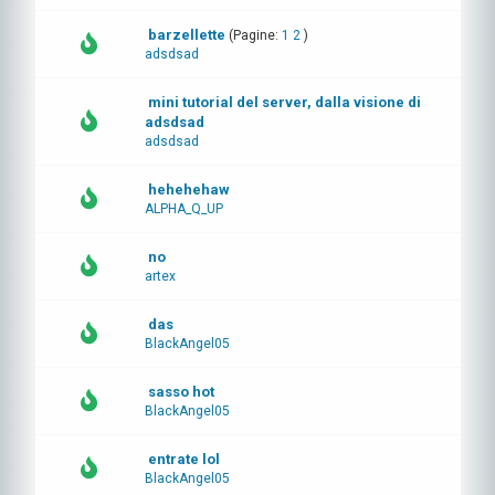
barzellette
(Pagine:
1
2
)
adsdsad
mini tutorial del server, dalla visione di
adsdsad
adsdsad
hehehehaw
ALPHA_Q_UP
no
artex
das
BlackAngel05
sasso hot
BlackAngel05
entrate lol
BlackAngel05