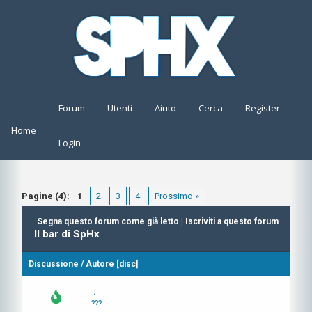
Forum
Utenti
Aiuto
Cerca
Register
Home
Login
Pagine (4):
1
2
3
4
Prossimo »
Segna questo forum come già letto
|
Iscriviti a questo forum
Il bar di SpHx
Discussione
/
Autore
[
disc
]
.
???