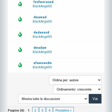
fesfwerased
BlackAngel05
dwawad
BlackAngel05
dedaeasd
BlackAngel05
dwadaw
BlackAngel05
efaweaedw
BlackAngel05
Pagine (4):
1
2
3
4
Prossimo »