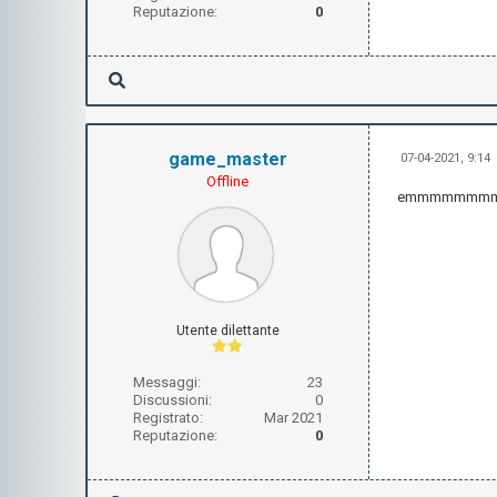
Reputazione:
0
game_master
07-04-2021, 9:14
Offline
emmmmmmm
Utente dilettante
Messaggi:
23
Discussioni:
0
Registrato:
Mar 2021
Reputazione:
0