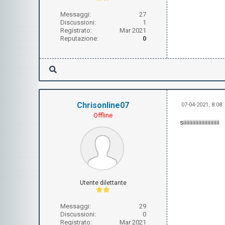
Messaggi:
27
Discussioni:
1
Registrato:
Mar 2021
Reputazione:
0
Chrisonline07
07-04-2021, 8:08
Offline
siiiiiiiiiiiiiiiiiiiiiiii
Utente dilettante
Messaggi:
29
Discussioni:
0
Registrato:
Mar 2021