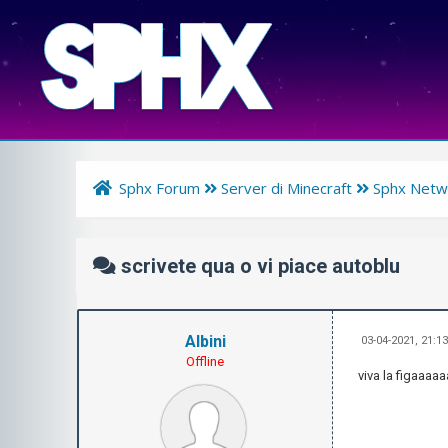
Sphx Forum
Server di Minecraft
Sphx Netw
scrivete qua o vi piace autoblu
Albini
03-04-2021, 21:1
Offline
viva la figaaaa