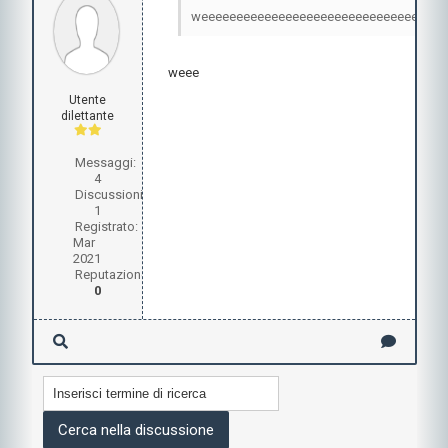
weeeeeeeeeeeeeeeeeeeeeeeeeeeeeeela
weee
Utente
dilettante
Messaggi:
4
Discussioni:
1
Registrato:
Mar
2021
Reputazione:
0