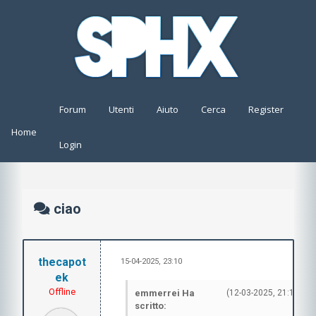
Forum
Utenti
Aiuto
Cerca
Register
Home
Login
ciao
thecapot
15-04-2025, 23:10
#
ek
Offline
emmerrei Ha
(12-03-2025, 21:13)
scritto: