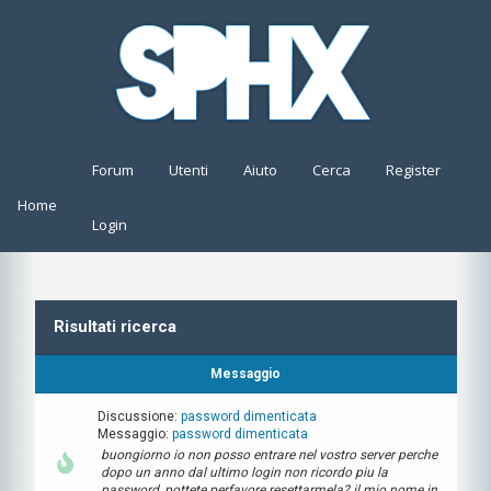
Forum
Utenti
Aiuto
Cerca
Register
Home
Login
Risultati ricerca
Messaggio
Discussione:
password dimenticata
Messaggio:
password dimenticata
buongiorno io non posso entrare nel vostro server perche
dopo un anno dal ultimo login non ricordo piu la
password, pottete perfavore resettarmela? il mio nome in