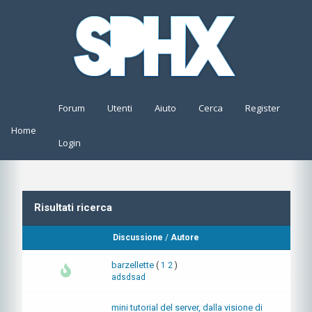
Forum
Utenti
Aiuto
Cerca
Register
Home
Login
Risultati ricerca
Discussione
/
Autore
barzellette
(
1
2
)
adsdsad
mini tutorial del server, dalla visione di