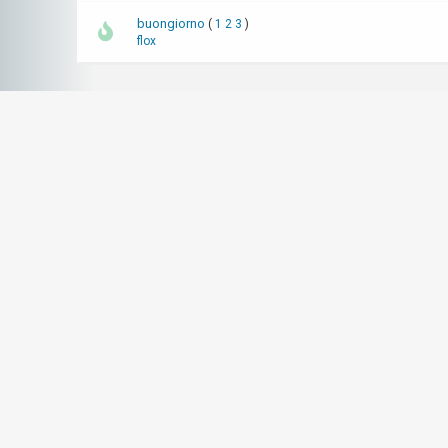
buongiorno
(
1
2
3
)
flox