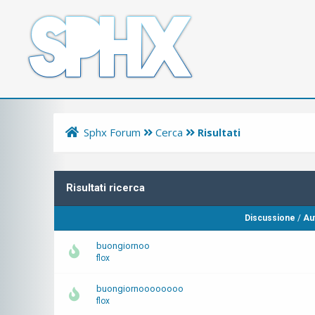
Sphx Forum
Cerca
Risultati
Risultati ricerca
Discussione
/
Au
buongiornoo
flox
buongiornoooooooo
flox