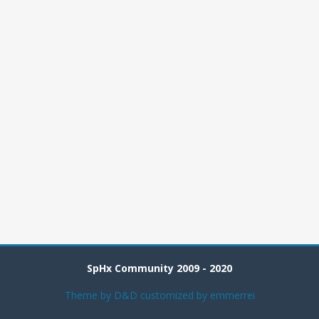
SpHx Community 2009 - 2020
Theme by
D&D
customized by emmerrei