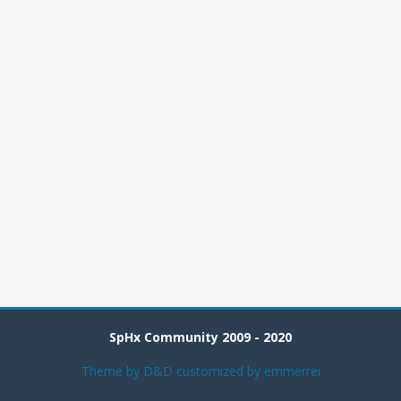
SpHx Community 2009 - 2020
Theme by
D&D
customized by emmerrei