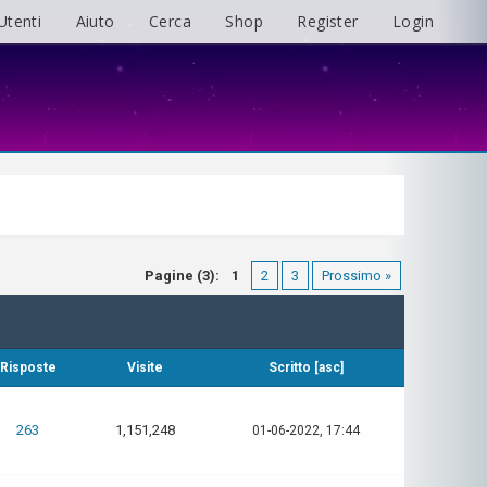
Utenti
Aiuto
Cerca
Shop
Register
Login
Pagine (3):
1
2
3
Prossimo »
Risposte
Visite
Scritto
[
asc
]
263
1,151,248
01-06-2022, 17:44