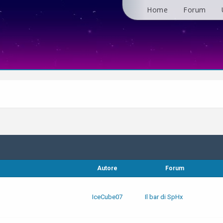
Home
Forum
Autore
Forum
IceCube07
Il bar di SpHx