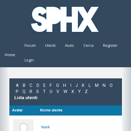
Forum
Utenti
Aiuto
Cerca
Register
Home
Login
A
B
C
D
E
F
G
H
I
J
K
L
M
N
O
P
Q
R
S
T
U
V
W
X
Y
Z
Lista utenti
Avatar
Nome utente
Nairk