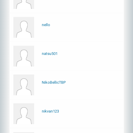
nello
natsu501
NikoBellicTBP
nikvan123